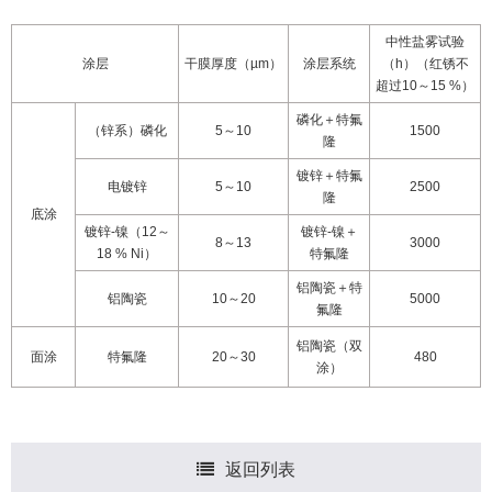
中性盐雾试验
涂层
干膜厚度（
µm
）
涂层系统
（
h
）（红锈不
超过
10
～
15 %
）
磷化＋特氟
（锌系）磷化
5
～
10
1500
隆
镀锌＋特氟
电镀锌
5
～
10
2500
隆
底涂
镀锌
-
镍（
12
～
镀锌
-
镍＋
8
～
13
3000
18 % Ni
）
特氟隆
铝陶瓷＋特
铝陶瓷
10
～
20
5000
氟隆
铝陶瓷（双
面涂
特氟隆
20
～
30
480
涂）
返回列表