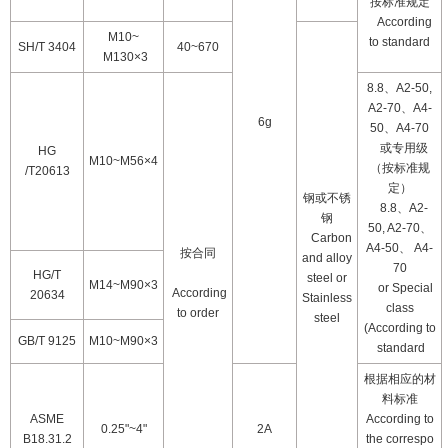
按标准规定
According
M10~
to standard
SH/T 3404
40~670
M130×3
8.8
、
A2-50,
A2-70
、
A4-
6g
50
、
A4-70
或专用级
HG
M10~M56×4
（按标准规
/T20613
定）
钢或不锈
8.8
、
A2-
钢
50, A2-70
、
Carbon
A4-50
、
A4-
按合同
and alloy
70
HG/T
steel or
M14~M90×3
or Special
According
20634
Stainless
class
to order
steel
(According to
GB/T 9125
M10~M90×3
standard
根据相应的材
料标准
ASME
According to
0.25"~4"
2A
B18.31.2
the correspo