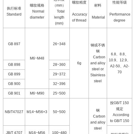
螺纹精度
性能等级
螺纹规格
（
mm
）
材料
执行标准
Normal
Total
Standard
Accuracy
Performance
diameter
length
Material
of thread
degree
(mm)
GB 897
26~348
钢或不锈
钢
6.8
、
8.8
、
Carbon
M6~M48
10.9
、
12.9
、
6g
and alloy
GB 898
28~360
A2-50
、
A2-
steel or
70
GB 899
29~372
Stainless
steel
GB 900
32~396
GB 901
M6~M90
25~500
按
GB/T 150
规定
钢
NB/T47027
M14~M56×3
50~500
According
Carbon
to GB/T 150
and alloy
steel
JB/T 4707
M16~M56
100~480