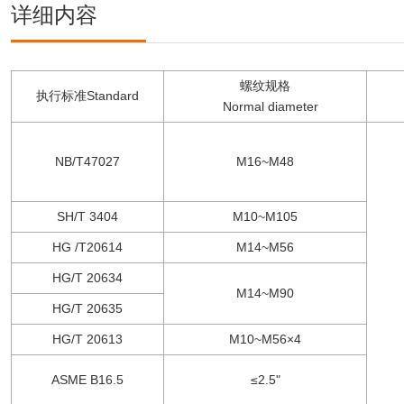
详细内容
螺纹规格
执行标准Standard
Normal diameter
NB/T47027
M16~M48
SH/T 3404
M10~M105
HG /T20614
M14~M56
HG/T 20634
M14~M90
HG/T 20635
HG/T 20613
M10~M56×4
ASME B16.5
≤2.5"