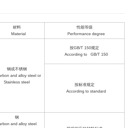
材料
性能等级
Material
Performance degree
按GB/T 150规定
According to GB/T 150
钢或不锈钢
bon and alloy steel or
Stainless steel
按标准规定
According to standard
钢
rbon and alloy steel