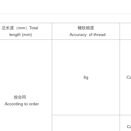
总长度（mm）Total
螺纹精度
length (mm)
Accuracy of thread
6g
Car
按合同
According to order
Ca