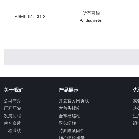
所有直径
ASME B18.31.2
All diameter
关于我们
产品展示
先
公司简介
开云官方网页版
实
厂容厂貌
六角头螺栓
热
发展历程
全螺纹螺柱
生
荣誉资质
双头螺柱
锻
工程业绩
特氟隆紧固件
烟机螺栓螺母