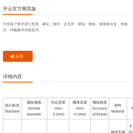
开云官方网页版
可按客户要求进行发黑、磷化、镀锌、达克罗、镀镉、镀铬、镀镍铬合金、热镀
锌、特氟隆等表面处理。
分享
详细内容
螺纹规格
对边宽度
螺母高度
螺纹精度
执行标准
材
料
Norma
l
（
mm
）
（
mm
）
Accuracy
Standard
Material
diameter
S (mm)
H (mm)
of thread
6
钢或不锈
50