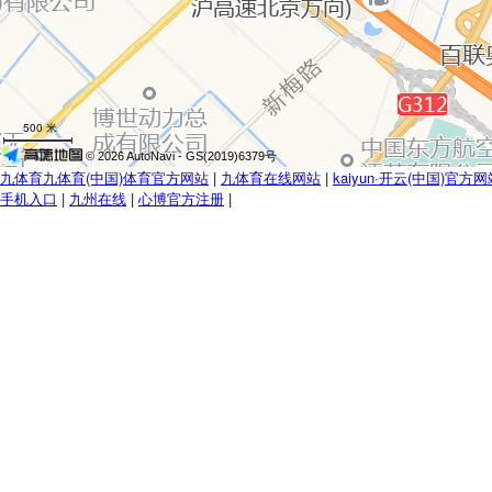
500 米
© 2026 AutoNavi
- GS(2019)6379号
九体育九体育(中国)体育官方网站
|
九体育在线网站
|
kaiyun·开云(中国)官方网
手机入口
|
九州在线
|
心博官方注册
|